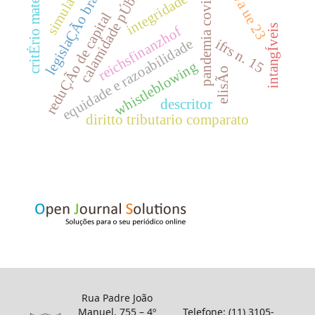
direttiva ue 23
legislaÇÃo brasileira
simulaÇÃo
pandemia covid-19
calamidade pÚblica
critÉrio material
integridade
reduÇÃo de capital
intangÍveis
reichsfinanzhof
ifrs n. 15
equidade e razoabilidade
whistleblowing
elisÃo
descritor
diritto tributario comparato
Rua Padre João
Manuel, 755 – 4º
Telefone: (11) 3105-