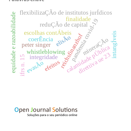
flexibilizaÇÃo de institutos jurÍdicos
equidade e razoabilidade
finalidade
pandemia covid-19
reduÇÃo de capital
escolhas contÁbeis
intangÍveis
reichsfinanzhof
elisÃo
coerÊncia
mineraÇÃo
peter singer
calamidade pÚblica
whistleblowing
direttiva ue 23
integridade
ifrs n. 15
efeitos
evasÃo