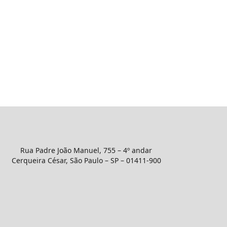
Rua Padre João Manuel, 755 – 4º andar
Cerqueira César, São Paulo – SP – 01411-900