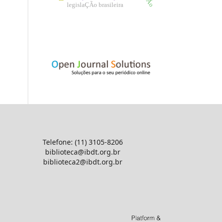
legislaÇÃo brasileira
Telefone: (11) 3105-8206
biblioteca@ibdt.org.br
biblioteca2@ibdt.org.br