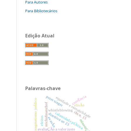
Para Autores
Para Bibliotecários
Edição Atual
Palavras-chave
coerÊncia
peter singer
equidade e razoabilidade
pragmatismo jurÍdico
reichsfinanzhof
elisÃo
whistleblowing
ifrs n. 15
calamidade pÚblica
direttiva ue 23
efeitos
evasÃo
mineraÇÃo
avaliaÇÃo a valor justo