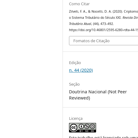
Como Citar
Zilveti, F. A., & Nocetti, D. A. (2020). Criptom
o Sistema Tributário do Século XXI.
Revista Dir
Tributário Atual
, (44), 473–492.
https://doi.org/10.46801/2595-6280-rdta-44-1
Fomatos de Citação
Edição
n. 44 (2020)
Seção
Doutrina Nacional (Not Peer
Reviewed)
Licença
Este trabalho está licenciado sob um