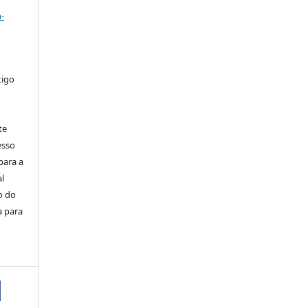
-
tigo
te
esso
para a
al
o do
a para