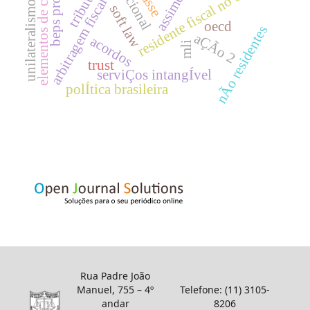
elementos de conexÃo
assimetrias
residente fiscal no brasil
beps project
arbitragem fiscal
unilateralismo
soft law
oecd
nÃo residentes
aÇÃo 2
acordos
mli
trust
serviÇos intangÍvel
polÍtica brasileira
Rua Padre João
Manuel, 755 – 4º
Telefone: (11) 3105-
andar
8206