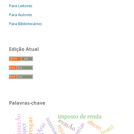
Para Leitores
Para Autores
Para Bibliotecários
Edição Atual
Palavras-chave
imposto de renda
internacional
resgate
evasÃo
abuso
tributÁrio
repasse